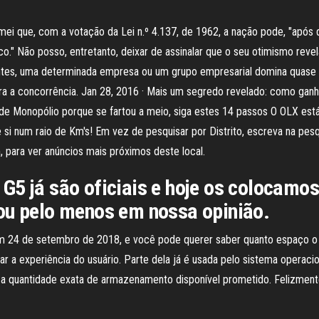
irmei que, com a votação da Lei n.º 4.137, de 1962, a nação pode, "apó
o." Não posso, entretanto, deixar de assinalar que o seu otimismo rev
es, uma determinada empresa ou um grupo empresarial domina quase 
a a concorrência. Jan 28, 2016 · Mais um segredo revelado: como ganh
 Monopólio porque se fartou a meio, siga estes 14 passos O OLX está m
 si num raio de Km's! Em vez de pesquisar por Distrito, escreva na pes
m, para ver anúncios mais próximos deste local.
G5 já são oficiais e hoje os colocamos
ou pelo menos em nossa opinião.
em 24 de setembro de 2018, e você pode querer saber quanto espaço
a experiência do usuário. Parte dela já é usada pelo sistema operaciona
 a quantidade exata de armazenamento disponível prometido. Felizment