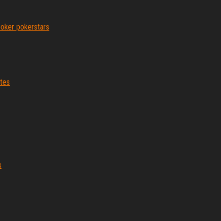
poker pokerstars
rtes
s