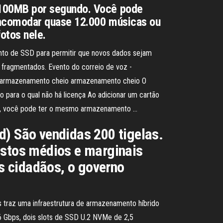
 100MB por segundo. Você pode
 acomodar quase 12.000 músicas ou
otos nele.
nto de SSD para permitir que novos dados sejam
fragmentados. Evento do correio de voz -
 - armazenamento cheio armazenamento cheio O
o para o qual não há licença Ao adicionar um cartão
ow, você pode ter o mesmo armazenamento …
d) São vendidas 200 tigelas.
ustos médios e marginais
s cidadãos, o governo
raz uma infraestrutura de armazenamento híbrido
6 Gbps, dois slots de SSD U.2 NVMe de 2,5