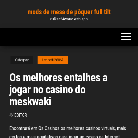
Skip
mods de mesa de pôquer full tilt
to
vulkan24wouc.web.app
the
content
Category
Leonetti28867
Os melhores entalhes a
jogar no casino do
meskwaki
By
EDITOR
Encontrará em Os Casinos os melhores casinos virtuais, mais
certos e mais equitativos para jogar ao casino na Internet.