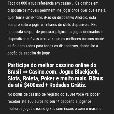
Faça da 888 a sua referência em casino … Os casinos em
dispositivos móveis permitem-lhe jogar onde quer que esteja,
quer tenha um iPhone, iPad ou dispositivo Android, está
sempre apto a jogar a milhares de slots disponíveis. Não
necessita sequer de procurar páginas ou jogos dedicados a
dispositivos móveis uma vez que os melhores casinos online
estão otimizados para todos os dispositivos, dando-lhe a
opção de escolha de jogar
Participe do melhor cassino online do
Brasil ⇒ Casino.com. Jogue Blackjack,
Slots, Roleta, Poker e muito mais. Bônus
de até $400usd + Rodadas Grátis.
No bônus de cassino de registro do 10Bet você vai poder
receber até 100 euros no seu 1º depósito e jogar os
melhores jogos cassino grátis sem riscos e com o máximo