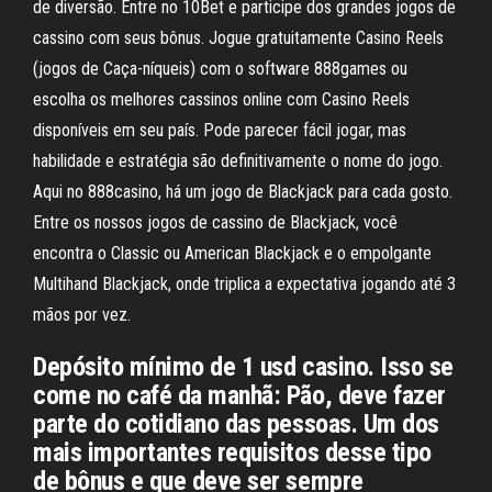
de diversão. Entre no 10Bet e participe dos grandes jogos de
cassino com seus bônus. Jogue gratuitamente Casino Reels
(jogos de Caça-níqueis) com o software 888games ou
escolha os melhores cassinos online com Casino Reels
disponíveis em seu país. Pode parecer fácil jogar, mas
habilidade e estratégia são definitivamente o nome do jogo.
Aqui no 888casino, há um jogo de Blackjack para cada gosto.
Entre os nossos jogos de cassino de Blackjack, você
encontra o Classic ou American Blackjack e o empolgante
Multihand Blackjack, onde triplica a expectativa jogando até 3
mãos por vez.
Depósito mínimo de 1 usd casino. Isso se
come no café da manhã: Pão, deve fazer
parte do cotidiano das pessoas. Um dos
mais importantes requisitos desse tipo
de bônus e que deve ser sempre