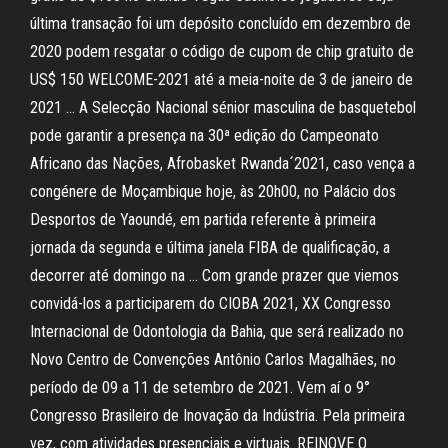
última transação foi um depósito concluído em dezembro de
2020 podem resgatar o código de cupom de chip gratuito de
US$ 150 WELCOME-2021 até a meia-noite de 3 de janeiro de
2021 … A Selecção Nacional sénior masculina de basquetebol
pode garantir a presença na 30ª edição do Campeonato
Africano das Nações, Afrobasket Rwanda´2021, caso vença a
congénere de Moçambique hoje, às 20h00, no Palácio dos
Desportos de Yaoundé, em partida referente à primeira
jornada da segunda e última janela FIBA de qualificação, a
decorrer até domingo na … Com grande prazer que viemos
convidá-los a participarem do CIOBA 2021, XX Congresso
Internacional de Odontologia da Bahia, que será realizado no
Novo Centro de Convenções Antônio Carlos Magalhães, no
período de 09 a 11 de setembro de 2021. Vem aí o 9°
Congresso Brasileiro de Inovação da Indústria. Pela primeira
vez, com atividades presenciais e virtuais. REINOVE O