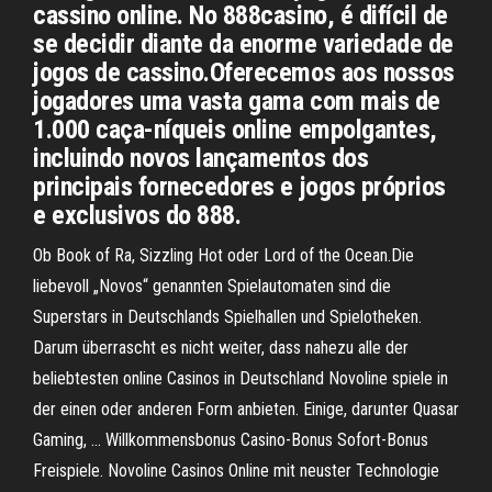
cassino online. No 888casino, é difícil de
se decidir diante da enorme variedade de
jogos de cassino.Oferecemos aos nossos
jogadores uma vasta gama com mais de
1.000 caça-níqueis online empolgantes,
incluindo novos lançamentos dos
principais fornecedores e jogos próprios
e exclusivos do 888.
Ob Book of Ra, Sizzling Hot oder Lord of the Ocean.Die
liebevoll „Novos“ genannten Spielautomaten sind die
Superstars in Deutschlands Spielhallen und Spielotheken.
Darum überrascht es nicht weiter, dass nahezu alle der
beliebtesten online Casinos in Deutschland Novoline spiele in
der einen oder anderen Form anbieten. Einige, darunter Quasar
Gaming, … Willkommensbonus Casino-Bonus Sofort-Bonus
Freispiele. Novoline Casinos Online mit neuster Technologie