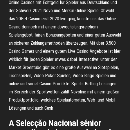
Online Casinos mit Echtgeld für Spieler aus Deutschland und
der Schweiz 2021 Novo und Merkur Online Spiele. Obwohl
das 20Bet Casino erst 2020 live ging, konnte uns das Online
Casino dennoch mit einem abwechslungsreichem
Spielangebot, fairen Bonusangeboten und einer guten Auswahl
an sicheren Zahlungsmethoden überzeugen. Mit über 3.500
Casino Games und einem gutem Live Casino Angebote ist hier
wirklich für jeden Spieler etwas dabei. Interactive: unter der
Market Greentube gibt es eine große Auswahl an Slotspielen,
Tischspielen, Video Poker Spielen, Video Bingo Spielen und
online und social Casino Produkte. Sports Betting Lösungen:
im Bereich der Sportwetten zählt Novoline mit einem großen
Produktportfolio, welches Spielautomaten, Web- und Mobil-
Lösungen und auch Cash
A Selecção Nacional sénior