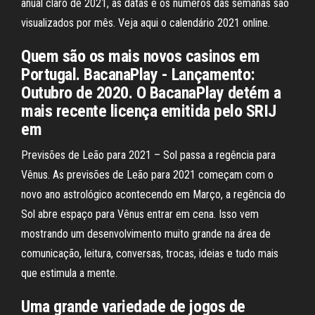
anual claro de 2021, as datas e os números das semanas são
visualizados por mês. Veja aqui o calendário 2021 online.
Quem são os mais novos casinos em
Portugal. BacanaPlay - Lançamento:
Outubro de 2020. O BacanaPlay detém a
mais recente licença emitida pelo SRIJ
em
Previsões de Leão para 2021 – Sol passa a regência para
Vênus. As previsões de Leão para 2021 começam com o
novo ano astrológico acontecendo em Março, a regência do
Sol abre espaço para Vênus entrar em cena. Isso vem
mostrando um desenvolvimento muito grande na área de
comunicação, leitura, conversas, trocas, ideias e tudo mais
que estimula a mente.
Uma grande variedade de jogos de