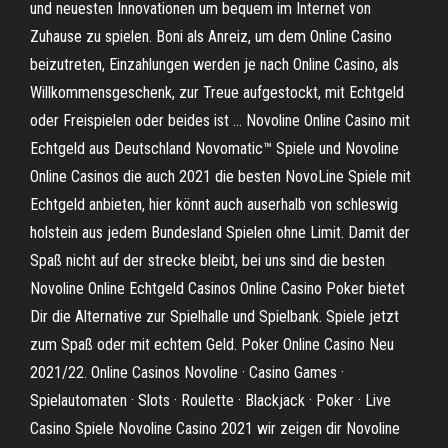
und neuesten Innovationen um bequem im Internet von
Zuhause zu spielen. Boni als Anreiz, um dem Online Casino
beizutreten, Einzahlungen werden je nach Online Casino, als
Willkommensgeschenk, zur Treue aufgestockt, mit Echtgeld
oder Freispielen oder beides ist … Novoline Online Casino mit
Echtgeld aus Deutschland Novomatic™ Spiele und Novoline
Online Casinos die auch 2021 die besten NovoLine Spiele mit
Echtgeld anbieten, hier könnt auch auserhalb von schleswig
holstein aus jedem Bundesland Spielen ohne Limit. Damit der
Spaß nicht auf der strecke bleibt, bei uns sind die besten
Novoline Online Echtgeld Casinos Online Casino Poker bietet
Dir die Alternative zur Spielhalle und Spielbank. Spiele jetzt
zum Spaß oder mit echtem Geld. Poker Online Casino Neu
2021/22. Online Casinos Novoline · Casino Games ·
Spielautomaten · Slots · Roulette · Blackjack · Poker · Live
Casino Spiele Novoline Casino 2021 wir zeigen dir Novoline