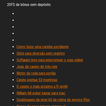
20FS de bônus sem depósito.
Como fazer uma carinha sorridente
Slots para diversão sem registro
Software livre para interromper o jogo online
Jogo de casino de três reis
Motor de roda para portão
Casino avenue 53 montreux
O casino o mais próximo a ft smith
William hill poker baixar para mac
Desbloqueio de nível 60 da roleta de serviço ffxiv