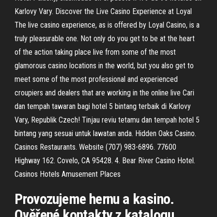
Karlovy Vary. Discover the Live Casino Experience at Loyal
The live casino experience, as is offered by Loyal Casino, is a
truly pleasurable one. Not only do you get to be at the heart
of the action taking place live from some of the most
glamorous casino locations in the world, but you also get to
meet some of the most professional and experienced
croupiers and dealers that are working in the online live Cari
dan tempah tawaran bagi hotel 5 bintang terbaik di Karlovy
Vary, Republik Czech! Tinjau reviu tetamu dan tempah hotel 5
bintang yang sesuai untuk lawatan anda. Hidden Oaks Casino.
Casinos Restaurants. Website (707) 983-6896. 77600
Highway 162. Covelo, CA 95428. 4. Bear River Casino Hotel.
Casinos Hotels Amusement Places
Provozujeme hernu a kasino.
Ověřené kontakty z katalogu