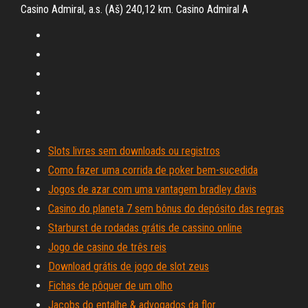
Casino Admiral, a.s. (Aš) 240,12 km. Casino Admiral A
Slots livres sem downloads ou registros
Como fazer uma corrida de poker bem-sucedida
Jogos de azar com uma vantagem bradley davis
Casino do planeta 7 sem bônus do depósito das regras
Starburst de rodadas grátis de cassino online
Jogo de casino de três reis
Download grátis de jogo de slot zeus
Fichas de pôquer de um olho
Jacobs do entalhe & advogados da flor