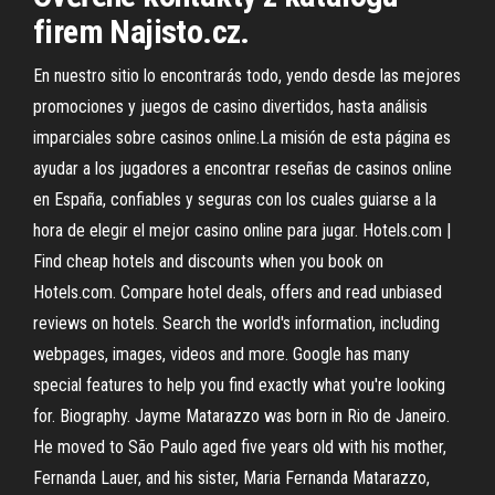
firem Najisto.cz.
En nuestro sitio lo encontrarás todo, yendo desde las mejores
promociones y juegos de casino divertidos, hasta análisis
imparciales sobre casinos online.La misión de esta página es
ayudar a los jugadores a encontrar reseñas de casinos online
en España, confiables y seguras con los cuales guiarse a la
hora de elegir el mejor casino online para jugar. Hotels.com |
Find cheap hotels and discounts when you book on
Hotels.com. Compare hotel deals, offers and read unbiased
reviews on hotels. Search the world's information, including
webpages, images, videos and more. Google has many
special features to help you find exactly what you're looking
for. Biography. Jayme Matarazzo was born in Rio de Janeiro.
He moved to São Paulo aged five years old with his mother,
Fernanda Lauer, and his sister, Maria Fernanda Matarazzo,