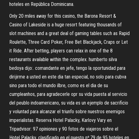
hoteles en República Dominicana.
Only 20 miles away for this casino, the Barona Resort &
Casino of Lakeside is a huge resort featuring thousands of
slot machines and a great deal of gaming tables such as Rapid
Roulette, Three Card Poker, Free Bet Blackjack, Craps or Let
it Ride. After betting, players can relax in one of the 8
restaurants available within the complex. humberto silva
bedoya dijo:. comandante en jefe, tengo la oportunidad para
dirijirme a usted en este dia tan especial, no solo para cubva
sino para todo el mundo ilbre, como es el dia de su
cumpleanhos, para agradecerle opr su vida puesta al servicio
del peublo indoamericano, su vida es un ejemplo de sacrificio
y voluntad para alcanzar el triunfo sobre nuestros enemigos
imperialistas. Reserva Hotel Palacky, Karlovy Vary en
Tripadvisor: 97 opiniones y 90 fotos de viajeros sobre el
Hotel Palacky, clasificado en el puesto nº.79 de 95 hoteles en