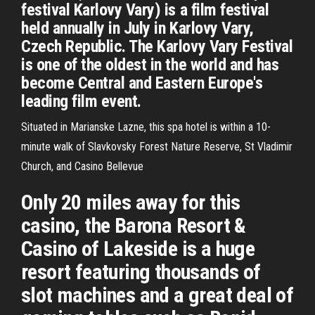
festival Karlovy Vary) is a film festival
held annually in July in Karlovy Vary,
Czech Republic. The Karlovy Vary Festival
is one of the oldest in the world and has
become Central and Eastern Europe's
leading film event.
Situated in Marianske Lazne, this spa hotel is within a 10-
minute walk of Slavkovsky Forest Nature Reserve, St Vladimir
Church, and Casino Bellevue
Only 20 miles away for this
casino, the Barona Resort &
Casino of Lakeside is a huge
resort featuring thousands of
slot machines and a great deal of