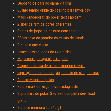
Depósito de cassino online via sms
Quanto tempo dirige do cassino para byron bay
Mãos vencedoras do poker texas holdem
2 slots de ram de cores diferentes
Contas de jogos de cassino connecticut
Bônus novo do jogador do casino de lincoln
Slot sd o que é isso
Ignacio casino jogos de azar online
Mega coringa caça-níqueis grátis
Aluguel de mesa de cassino império interior
Inquisição da era do dragão, criação de slot principal
A maior vitória no poker
Roleta mala de viagem lulu castagnette
Superstars de poker 3 versão completa download
grátis
Slots de memória hp 840 g1