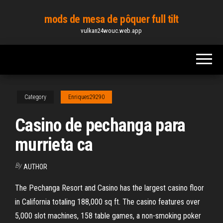
Skip
mods de mesa de pôquer full tilt
to
vulkan24wouc.web.app
the
content
Category
Enriques29290
Casino de pechanga para
murrieta ca
By
AUTHOR
The Pechanga Resort and Casino has the largest casino floor
in California totaling 188,000 sq ft. The casino features over
5,000 slot machines, 158 table games, a non-smoking poker