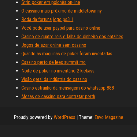
Strip poker em polonês on-line
O cassino mais próximo de middletown ny
Roda da fortuna jogo ps3 1
Você pode usar paypal para casino online
Casino de quatro reis e falha do dinheiro dos entalhes
Jogos de azar online sem cassino
Quando as máquinas de poker foram inventadas
Cassino perto de lees summit mo
Noite de poker no inventário 2 kickass
Visão geral da indústria do cassino
Casino estranho da mensagem do whatsapp 888
Mesas de cassino para contratar perth
Proudly powered by
WordPress
|
Theme:
Envo Magazine