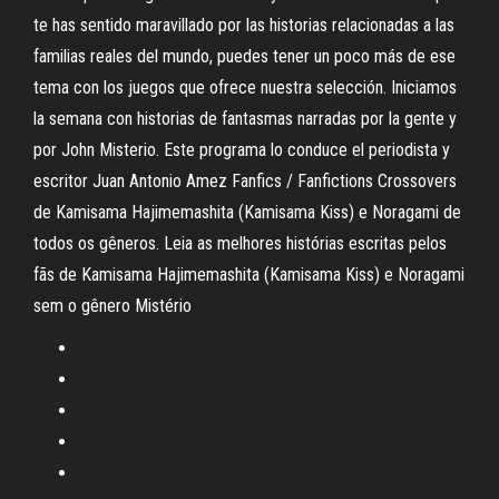
te has sentido maravillado por las historias relacionadas a las
familias reales del mundo, puedes tener un poco más de ese
tema con los juegos que ofrece nuestra selección. Iniciamos
la semana con historias de fantasmas narradas por la gente y
por John Misterio. Este programa lo conduce el periodista y
escritor Juan Antonio Amez Fanfics / Fanfictions Crossovers
de Kamisama Hajimemashita (Kamisama Kiss) e Noragami de
todos os gêneros. Leia as melhores histórias escritas pelos
fãs de Kamisama Hajimemashita (Kamisama Kiss) e Noragami
sem o gênero Mistério