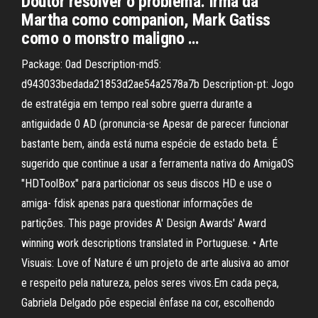
Doutor resolver o problema. Irmã da
Martha como companion, Mark Gatiss
como o monstro maligno …
Package: 0ad Description-md5:
d943033bedada21853d2ae54a2578a7b Description-pt: Jogo
de estratégia em tempo real sobre guerra durante a
antiguidade 0 AD (pronuncia-se Apesar de parecer funcionar
bastante bem, ainda está numa espécie de estado beta. É
sugerido que continue a usar a ferramenta nativa do AmigaOS
"HDToolBox" para particionar os seus discos HD e use o
amiga- fdisk apenas para questionar informações de
partições. This page provides A' Design Awards' Award
winning work descriptions translated in Portuguese. • Arte
Visuais: Love of Nature é um projeto de arte alusiva ao amor
e respeito pela natureza, pelos seres vivos.Em cada peça,
Gabriela Delgado põe especial ênfase na cor, escolhendo