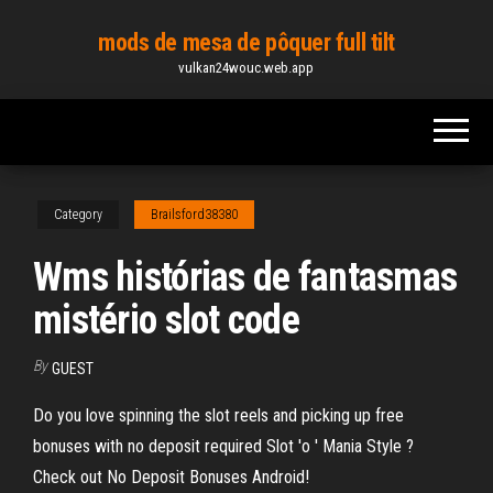
Skip
mods de mesa de pôquer full tilt
to
vulkan24wouc.web.app
the
content
Category
Brailsford38380
Wms histórias de fantasmas
mistério slot code
By
GUEST
Do you love spinning the slot reels and picking up free
bonuses with no deposit required Slot 'o ' Mania Style ?
Check out No Deposit Bonuses Android!