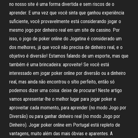
no nosso site é uma forma divertida e sem riscos de o
aprender. E uma vez que você sinta que ganhou experiência
suficiente, você provavelmente está considerando jogar o
mesmo jogo por dinheiro real em um site de cassino. Por
isso, o jogo de poker online do Jogatina é considerado um
dos melhores, já que você não precisa de dinheiro real, e o
objetivo é diversão! Estamos falando de um esporte, mas que
também é uma brincadeira: aproveite! Se você está
interessado em jogar poker online por diversão ou a dinheiro
real, mas ainda não encontrou o sítio perfeito, então só
podemos dizer uma coisa: deixe de procurar! Neste artigo
vamos apresentar-lhe o melhor lugar para jogar poker e
aproveitar cada momento, para aprender (no modo Jogo por
Diversão) ou para ganhar dinheiro real (no modo Jogo por
Dinheiro). Jogar poker online em Portugal está repleto de
vantagens, muito além das mais óbvias e aparentes. A