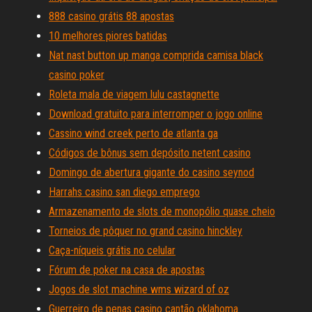
888 casino grátis 88 apostas
10 melhores piores batidas
Nat nast button up manga comprida camisa black
casino poker
Roleta mala de viagem lulu castagnette
Download gratuito para interromper o jogo online
Cassino wind creek perto de atlanta ga
Códigos de bônus sem depósito netent casino
Domingo de abertura gigante do casino seynod
Harrahs casino san diego emprego
Armazenamento de slots de monopólio quase cheio
Torneios de pôquer no grand casino hinckley
Caça-níqueis grátis no celular
Fórum de poker na casa de apostas
Jogos de slot machine wms wizard of oz
Guerreiro de penas casino cantão oklahoma