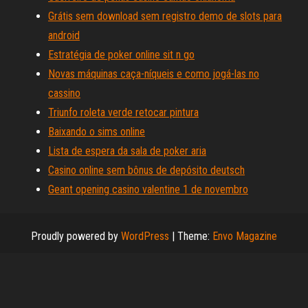
Grátis sem download sem registro demo de slots para
android
Estratégia de poker online sit n go
Novas máquinas caça-níqueis e como jogá-las no
cassino
Triunfo roleta verde retocar pintura
Baixando o sims online
Lista de espera da sala de poker aria
Casino online sem bônus de depósito deutsch
Geant opening casino valentine 1 de novembro
Proudly powered by
WordPress
|
Theme:
Envo Magazine