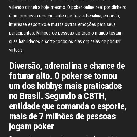
valendo dinheiro hoje mesmo. O poker online real por dinheiro
é um processo emocionante que traz adrenalina, emoção,
interesse esportivo e muitas outras emoções para seus
participantes. Milhões de pessoas de todo o mundo testam
suas habilidades e sorte todos os dias em salas de pôquer
virtuais.
Diversão, adrenalina e chance de
faturar alto. O poker se tornou
um dos hobbys mais praticados
no Brasil. Segundo a CBTH,
entidade que comanda o esporte,
mais de 7 milhões de pessoas
jogam poker