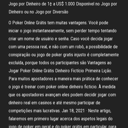
Jogo por Dinheiro de 1¢ a US$ 1.000 Disponível no Jogo por
Dinheiro ou no Jogo por Diversão
O Poker Online Grátis tem muitas vantagens. Você pode
iniciar o jogo instantaneamente, sem perder tempo tentando
criar um nome de usuário e senha. Caso você decida jogar
com uma pessoa real, e não com um robô, a possibilidade de
conspiração ou jogo de poker gratis injusto é completamente
excluída, porque todos os participantes são Vantagens ao
Jogar Poker Online Grátis Dinheiro Fictício Primeira Lição.
Para muitos apostadores a maneira mais prática de conhecer
o jogo é treinar com poker online dinheiro ficticio. À medida
que os apostadores avançam eles podem decidir jogar com
dinheiro real em casinos e até mesmo participar de
competições mais lucrativas. Jan 18, 2021 · Neste artigo,
falaremos em primeiro lugar acerca dos aspetos legais do
jogo de poker em geral e do poker grátis em particular, para