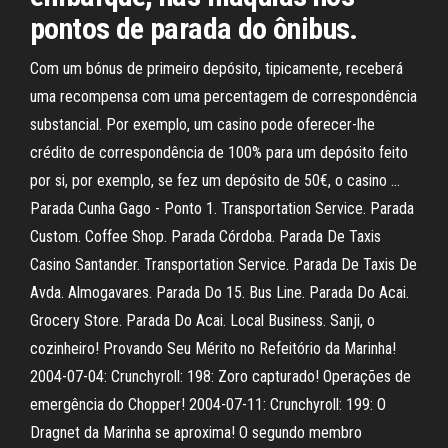
pontos de parada do ônibus.
Com um bónus de primeiro depósito, tipicamente, receberá
uma recompensa com uma percentagem de correspondência
substancial. Por exemplo, um casino pode oferecer-lhe
crédito de correspondência de 100% para um depósito feito
por si, por exemplo, se fez um depósito de 50€, o casino …
Parada Cunha Gago - Ponto 1. Transportation Service. Parada
Custom. Coffee Shop. Parada Córdoba. Parada De Taxis
Casino Santander. Transportation Service. Parada De Taxis De
Avda. Almogavares. Parada Do 15. Bus Line. Parada Do Acai.
Grocery Store. Parada Do Acai. Local Business. Sanji, o
cozinheiro! Provando Seu Mérito no Refeitório da Marinha!
2004-07-04: Crunchyroll: 198: Zoro capturado! Operações de
emergência do Chopper! 2004-07-11: Crunchyroll: 199: O
Dragnet da Marinha se aproxima! O segundo membro