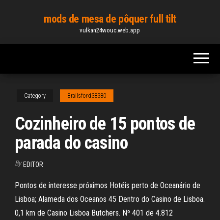
Skip
mods de mesa de pôquer full tilt
to
vulkan24wouc.web.app
the
content
Category
Brailsford38380
Cozinheiro de 15 pontos de
parada do casino
By
EDITOR
Pontos de interesse próximos Hotéis perto de Oceanário de
Lisboa; Alameda dos Oceanos 45 Dentro do Casino de Lisboa.
0,1 km de Casino Lisboa Butchers. Nº 401 de 4.812