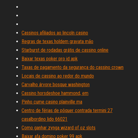
Cassinos afiliados ao lincoln casino
Regras de texas holdem gravata mão
Starburst de rodadas grátis de cassino online
Baixar texas poker pro id apk
Taxas de pagamento da segurança do cassino crown
Locais de cassino ao redor do mundo
Carvalho árvore bosque washington
Cassino horsdeshoe hammond, em
Pinho cume casino plainville ma
Centro de férias de pôquer contrada termini 27
casalbordino lido 66021
Como ganhar zynga wizard of oz slots
Baixar afa domino poker 99 apk