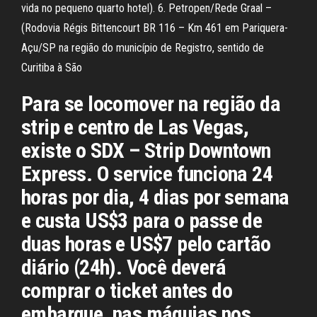
vida no pequeno quarto hotel). 6. Petropen/Rede Graal –
(Rodovia Régis Bittencourt BR 116 – Km 461 em Pariquera-
Açu/SP na região do município de Registro, sentido de
Curitiba à São
Para se locomover na região da
strip e centro de Las Vegas,
existe o SDX – Strip Downtown
Express. O service funciona 24
horas por dia, 4 dias por semana
e custa US$3 para o passe de
duas horas e US$7 pelo cartão
diário (24h). Você deverá
comprar o ticket antes do
embarque, nas máquias nos