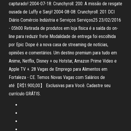
capturado! 2004-07-18: Crunchyroll: 200: A missão de resgate
ousada de Luffy e Sanji! 2004-08-08: Crunchyroll: 201 DCI
Diário Comércio Indústria e Serviços Serviços25 23/02/2016
- 05h00 Retirada de produtos em loja física é a saída do on-
line para reduzir frete Modalidade de entrega foi escolhida
por Epic Dope é a nova casa de streaming de notícias,
opiniões e comentários. Um destino premium para tudo em
Anime, Netflix, Disney + ou Hotstar, Amazon Prime Video e
Apple TV +. 28 Vagas de Emprego para Alimentos em
Fortaleza - CE. Temos Novas Vagas com Salários de
até【R$1.900,00】 Exclusivas para Você. Cadastre seu
currículo GRÁTIS.